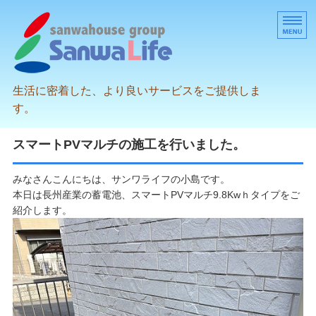
生活に密着した、より良いサービスをご提供しま
す。
スタッフブログ
スマートPVマルチの施工を行いました。
充実点検について
みなさんこんにちは、サンワライフの小島です。
本日は長州産業の蓄電池、スマートPVマルチ9.8Kwｈタイプをご
エコめがねについて
紹介します。
会社案内
お問い合わせ・お申し込み