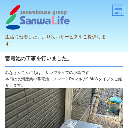
生活に密着した、より良いサービスをご提供しま
す。
スタッフブログ
蓄電池の工事を行いました。
充実点検について
みなさんこんにちは、サンワライフの小島です。
本日は長州産業の蓄電池、スマートPVマルチ9.8KWタイプをご紹
エコめがねについて
介します。
会社案内
お問い合わせ・お申し込み