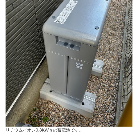
リチウムイオン9.8KWｈの蓄電池です。