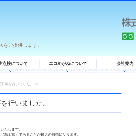
スをご提供します。
実点検について
エコめがねについて
会社案内
置工事を行いました。 ≫
事を行いました。
。
介いたします。
体（粘土状）であることが最大の特徴になります。